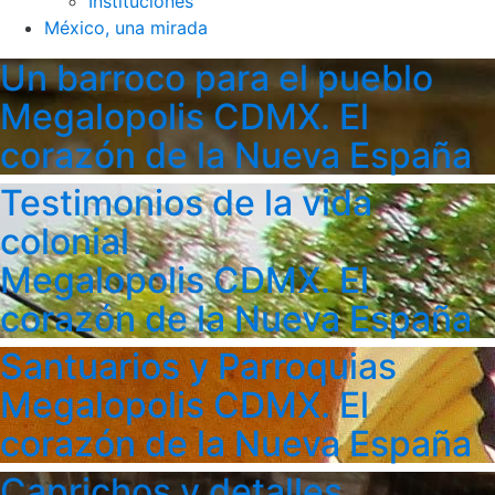
Instituciones
México, una mirada
Un barroco para el pueblo
Megalopolis CDMX. El
corazón de la Nueva España
Testimonios de la vida
colonial
Megalopolis CDMX. El
corazón de la Nueva España
Santuarios y Parroquias
Megalopolis CDMX. El
corazón de la Nueva España
Caprichos y detalles