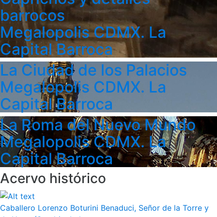
barrocos
Megalopolis CDMX. La
Capital Barroca
La Ciudad de los Palacios
Megalopolis CDMX. La
Capital Barroca
La Roma del Nuevo Mundo
Megalopolis CDMX. La
Capital Barroca
Acervo histórico
Caballero Lorenzo Boturini Benaduci, Señor de la Torre y