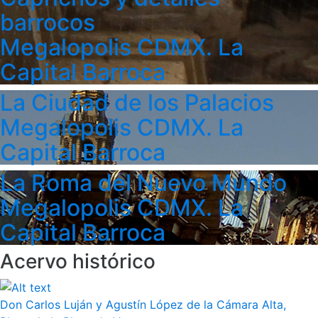
barrocos
Megalopolis CDMX. La
Capital Barroca
La Ciudad de los Palacios
Megalopolis CDMX. La
Capital Barroca
La Roma del Nuevo Mundo
Megalopolis CDMX. La
Capital Barroca
Acervo histórico
Don Carlos Luján y Agustín López de la Cámara Alta,