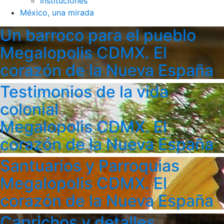
Instituciones
México, una mirada
Un barroco para el pueblo
Megalopolis CDMX. El
corazón de la Nueva España
Testimonios de la vida
colonial
Megalopolis CDMX. El
corazón de la Nueva España
Santuarios y Parroquias
Megalopolis CDMX. El
corazón de la Nueva España
Caprichos y detalles