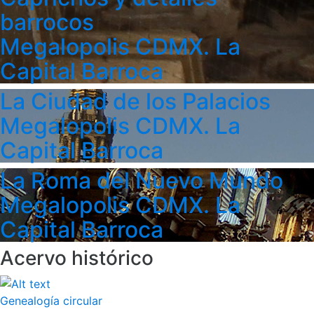
barrocos
Megalopolis CDMX. La
Capital Barroca
La Ciudad de los Palacios
Megalopolis CDMX. La
Capital Barroca
La Roma del Nuevo Mundo
Megalopolis CDMX. La
Capital Barroca
Acervo histórico
Genealogía circular