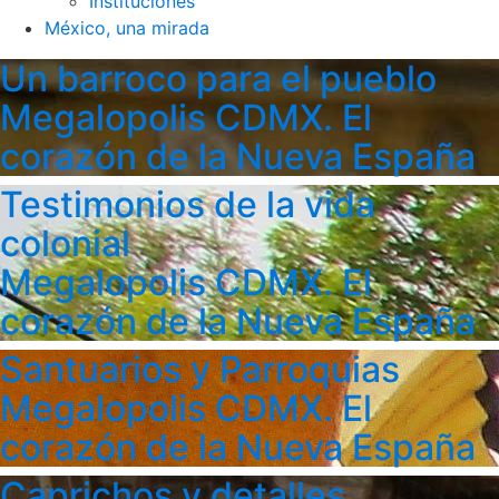
Instituciones
México, una mirada
Un barroco para el pueblo
Megalopolis CDMX. El
corazón de la Nueva España
Testimonios de la vida
colonial
Megalopolis CDMX. El
corazón de la Nueva España
Santuarios y Parroquias
Megalopolis CDMX. El
corazón de la Nueva España
Caprichos y detalles