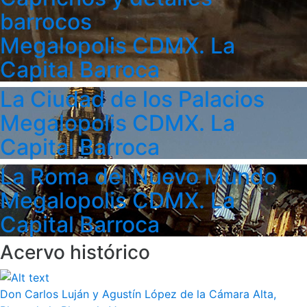
barrocos
Megalopolis CDMX. La
Capital Barroca
La Ciudad de los Palacios
Megalopolis CDMX. La
Capital Barroca
La Roma del Nuevo Mundo
Megalopolis CDMX. La
Capital Barroca
Acervo histórico
Don Carlos Luján y Agustín López de la Cámara Alta,