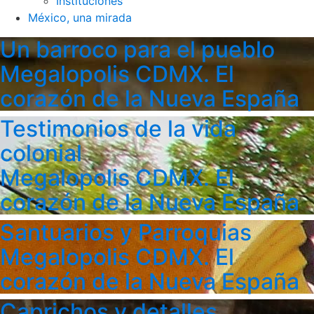
Instituciones
México, una mirada
Un barroco para el pueblo
Megalopolis CDMX. El
corazón de la Nueva España
Testimonios de la vida
colonial
Megalopolis CDMX. El
corazón de la Nueva España
Santuarios y Parroquias
Megalopolis CDMX. El
corazón de la Nueva España
Caprichos y detalles