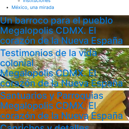
Instituciones
México, una mirada
Un barroco para el pueblo
Megalopolis CDMX. El
corazón de la Nueva España
Testimonios de la vida
colonial
Megalopolis CDMX. El
corazón de la Nueva España
Santuarios y Parroquias
Megalopolis CDMX. El
corazón de la Nueva España
Caprichos y detalles