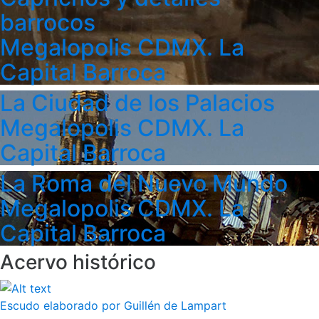
barrocos
Megalopolis CDMX. La
Capital Barroca
La Ciudad de los Palacios
Megalopolis CDMX. La
Capital Barroca
La Roma del Nuevo Mundo
Megalopolis CDMX. La
Capital Barroca
Acervo histórico
Escudo elaborado por Guillén de Lampart