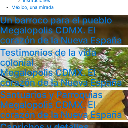
Instituciones
México, una mirada
Un barroco para el pueblo
Megalopolis CDMX. El
corazón de la Nueva España
Testimonios de la vida
colonial
Megalopolis CDMX. El
corazón de la Nueva España
Santuarios y Parroquias
Megalopolis CDMX. El
corazón de la Nueva España
Caprichos y detalles