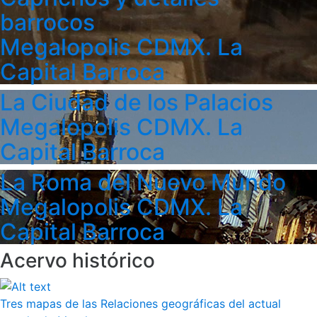
barrocos
Megalopolis CDMX. La
Capital Barroca
La Ciudad de los Palacios
Megalopolis CDMX. La
Capital Barroca
La Roma del Nuevo Mundo
Megalopolis CDMX. La
Capital Barroca
Acervo histórico
Tres mapas de las Relaciones geográficas del actual