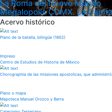
La Roma del Nuevo Mundo
Megalopolis CDMX. La Capita
Acervo histórico
Plano de la batalla, bilingüe (1862)
Impreso
Centro de Estudios de Historia de México
Chorographia de las missiones apostolicas, que administró a
Plano o mapa
Mapoteca Manuel Orozco y Berra
Catecismo Testeriano