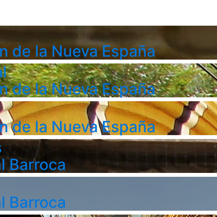
n de la Nueva España
l
n de la Nueva España
n de la Nueva España
s
l Barroca
l Barroca