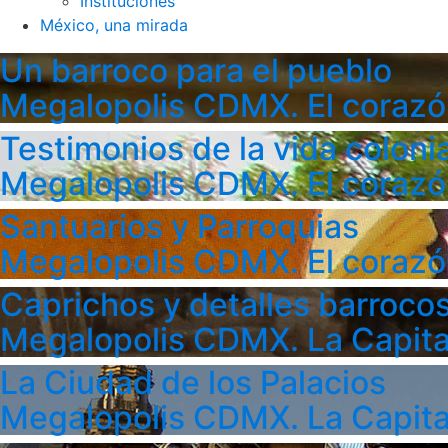
Instituciones
México, una mirada
Un barroco para el pueblo
Megalopolis CDMX. El corazó
Testimonios de la vida colonia
Megalopolis CDMX. El corazó
Santuarios y Parroquias
Megalopolis CDMX. El corazó
Caprichos y detalles barroco
Megalopolis CDMX. La Capita
La Ciudad de los Palacios
Megalopolis CDMX. La Capita