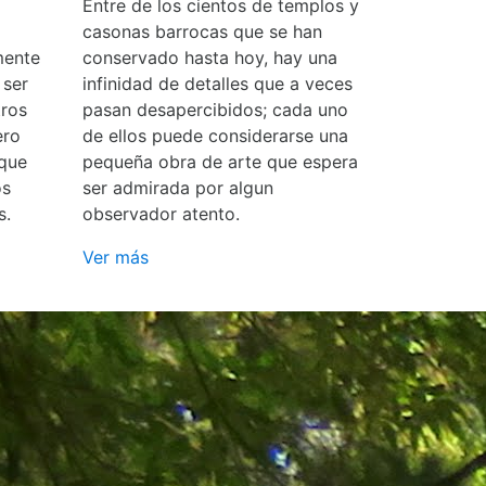
Entre de los cientos de templos y
casonas barrocas que se han
mente
conservado hasta hoy, hay una
 ser
infinidad de detalles que a veces
ros
pasan desapercibidos; cada uno
ero
de ellos puede considerarse una
 que
pequeña obra de arte que espera
os
ser admirada por algun
s.
observador atento.
Ver más