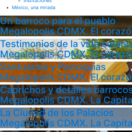
Instituciones
México, una mirada
Un barroco para el pueblo
Megalopolis CDMX. El corazó
Testimonios de la vida colonia
Megalopolis CDMX. El corazó
Santuarios y Parroquias
Megalopolis CDMX. El corazó
Caprichos y detalles barroco
Megalopolis CDMX. La Capita
La Ciudad de los Palacios
Megalopolis CDMX. La Capita