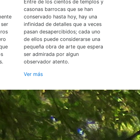
Entre de los cientos de templos y
casonas barrocas que se han
mente
conservado hasta hoy, hay una
 ser
infinidad de detalles que a veces
ros
pasan desapercibidos; cada uno
ero
de ellos puede considerarse una
 que
pequeña obra de arte que espera
os
ser admirada por algun
s.
observador atento.
Ver más