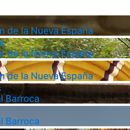
n de la Nueva España
l
n de la Nueva España
n de la Nueva España
s
l Barroca
l Barroca