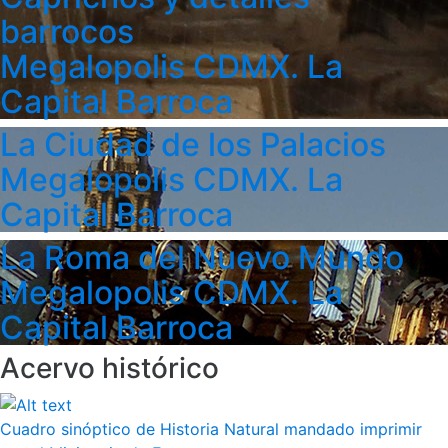
barrocos
Megalopolis CDMX. La
Capital Barroca
La Ciudad de los Palacios
Megalopolis CDMX. La
Capital Barroca
La Roma del Nuevo Mundo
Megalopolis CDMX. La
Capital Barroca
Acervo histórico
Cuadro sinóptico de Historia Natural mandado imprimir