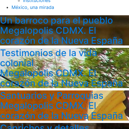
Instituciones
México, una mirada
Un barroco para el pueblo
Megalopolis CDMX. El
corazón de la Nueva España
Testimonios de la vida
colonial
Megalopolis CDMX. El
corazón de la Nueva España
Santuarios y Parroquias
Megalopolis CDMX. El
corazón de la Nueva España
Caprichos y detalles