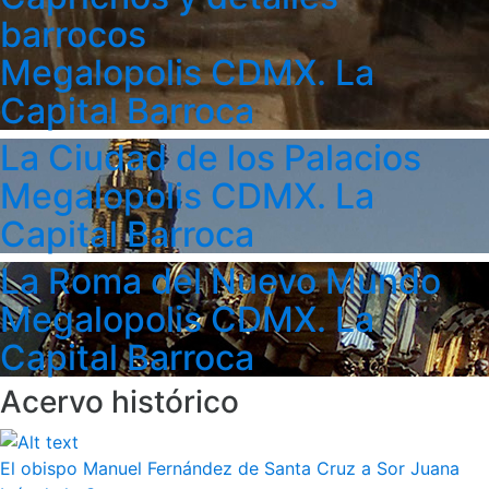
barrocos
Megalopolis CDMX. La
Capital Barroca
La Ciudad de los Palacios
Megalopolis CDMX. La
Capital Barroca
La Roma del Nuevo Mundo
Megalopolis CDMX. La
Capital Barroca
Acervo histórico
El obispo Manuel Fernández de Santa Cruz a Sor Juana