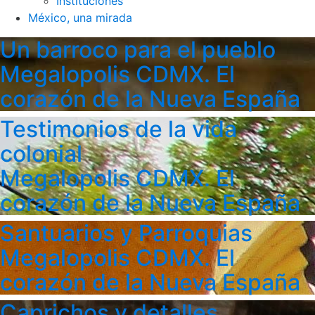
Instituciones
México, una mirada
Un barroco para el pueblo
Megalopolis CDMX. El
corazón de la Nueva España
Testimonios de la vida
colonial
Megalopolis CDMX. El
corazón de la Nueva España
Santuarios y Parroquias
Megalopolis CDMX. El
corazón de la Nueva España
Caprichos y detalles