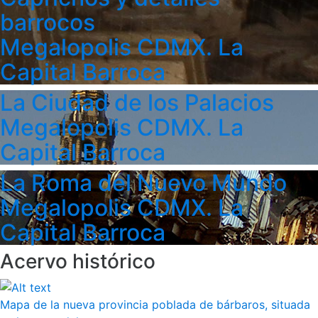
barrocos
Megalopolis CDMX. La
Capital Barroca
La Ciudad de los Palacios
Megalopolis CDMX. La
Capital Barroca
La Roma del Nuevo Mundo
Megalopolis CDMX. La
Capital Barroca
Acervo histórico
Mapa de la nueva provincia poblada de bárbaros, situada