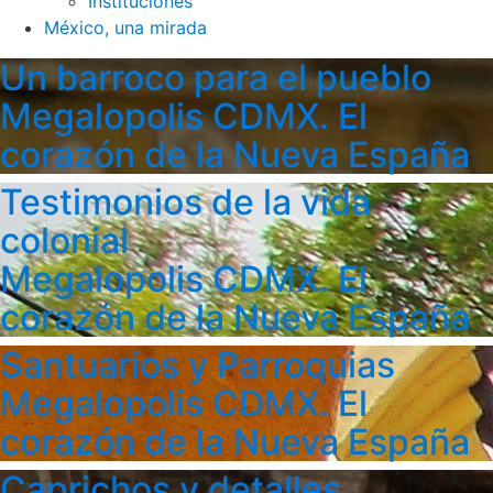
Instituciones
México, una mirada
Un barroco para el pueblo
Megalopolis CDMX. El
corazón de la Nueva España
Testimonios de la vida
colonial
Megalopolis CDMX. El
corazón de la Nueva España
Santuarios y Parroquias
Megalopolis CDMX. El
corazón de la Nueva España
Caprichos y detalles