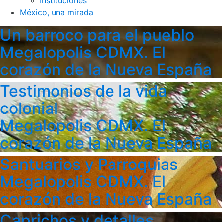
Instituciones
México, una mirada
Un barroco para el pueblo
Megalopolis CDMX. El
corazón de la Nueva España
Testimonios de la vida
colonial
Megalopolis CDMX. El
corazón de la Nueva España
Santuarios y Parroquias
Megalopolis CDMX. El
corazón de la Nueva España
Caprichos y detalles