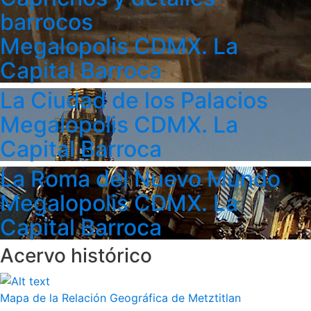
barrocos
Megalopolis CDMX. La
Capital Barroca
La Ciudad de los Palacios
Megalopolis CDMX. La
Capital Barroca
La Roma del Nuevo Mundo
Megalopolis CDMX. La
Capital Barroca
Acervo histórico
Mapa de la Relación Geográfica de Metztitlan