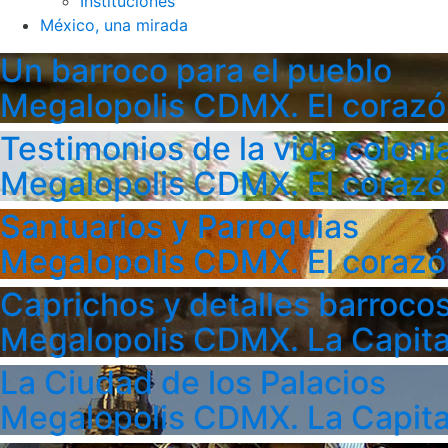
Instituciones
México, una mirada
Un barroco para el pueblo
Megalopolis CDMX. El corazó
Testimonios de la vida colonia
Megalopolis CDMX. El corazó
Santuarios y Parroquias
Megalopolis CDMX. El corazó
Caprichos y detalles barroco
Megalopolis CDMX. La Capita
La Ciudad de los Palacios
Megalopolis CDMX. La Capita