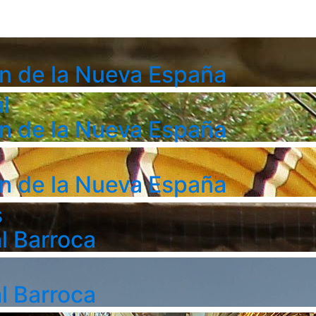
n de la Nueva España
l
n de la Nueva España
n de la Nueva España
s
l Barroca
l Barroca