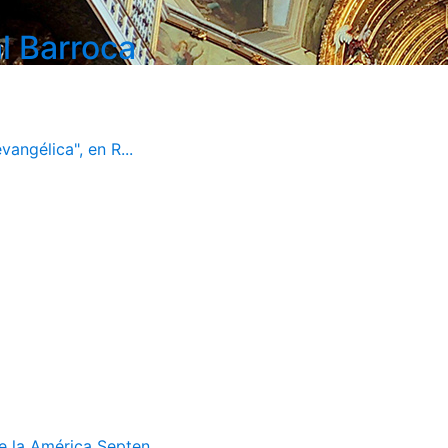
l Barroca
vangélica", en R...
 la América Septen...