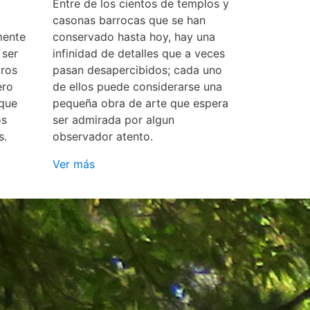
Entre de los cientos de templos y
casonas barrocas que se han
mente
conservado hasta hoy, hay una
 ser
infinidad de detalles que a veces
ros
pasan desapercibidos; cada uno
ero
de ellos puede considerarse una
 que
pequeña obra de arte que espera
os
ser admirada por algun
s.
observador atento.
Ver más