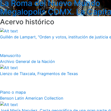
La Roma del Nuevo Mundo
Megalopolis CDMX. La Capita
Acervo histórico
Guillén de Lampart, "Orden y votos, institución de justicia e
Manuscrito
Archivo General de la Nación
Lienzo de Tlaxcala, Fragmentos de Texas
Plano o mapa
Benson Latin American Collection
José María Narváez, Carta geográfica de una gran parte de