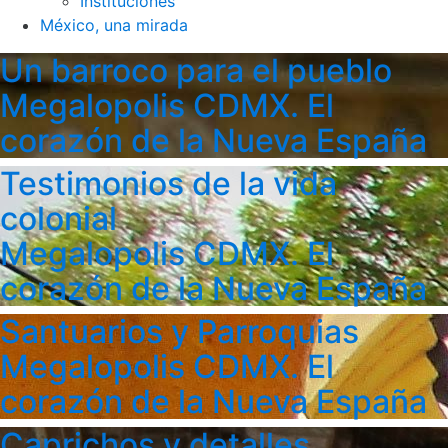
Instituciones
México, una mirada
Un barroco para el pueblo
Megalopolis CDMX. El
corazón de la Nueva España
Testimonios de la vida
colonial
Megalopolis CDMX. El
corazón de la Nueva España
Santuarios y Parroquias
Megalopolis CDMX. El
corazón de la Nueva España
Caprichos y detalles