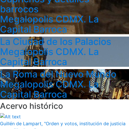
barrocos
Megalopolis CDMX. La
Capital Barroca
La Ciudad de los Palacios
Megalopolis CDMX. La
Capital Barroca
La Roma del Nuevo Mundo
Megalopolis CDMX. La
Capital Barroca
Acervo histórico
Guillén de Lampart, "Orden y votos, institución de justicia