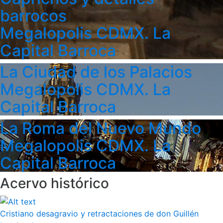
barrocos
Megalopolis CDMX. La
Capital Barroca
La Ciudad de los Palacios
Megalopolis CDMX. La
Capital Barroca
La Roma del Nuevo Mundo
Megalopolis CDMX. La
Capital Barroca
Acervo histórico
Cristiano desagravio y retractaciones de don Guillén