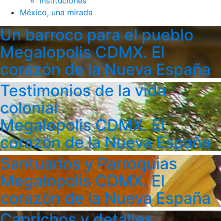
Instituciones
México, una mirada
Un barroco para el pueblo
Megalopolis CDMX. El
corazón de la Nueva España
Testimonios de la vida
colonial
Megalopolis CDMX. El
corazón de la Nueva España
Santuarios y Parroquias
Megalopolis CDMX. El
corazón de la Nueva España
Caprichos y detalles