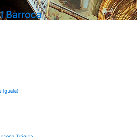
l Barroca
 Iguala)
Decena Trágica