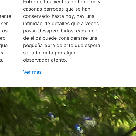
Entre de los cientos de templos y
casonas barrocas que se han
mente
conservado hasta hoy, hay una
 ser
infinidad de detalles que a veces
ros
pasan desapercibidos; cada uno
ero
de ellos puede considerarse una
 que
pequeña obra de arte que espera
os
ser admirada por algun
s.
observador atento.
Ver más