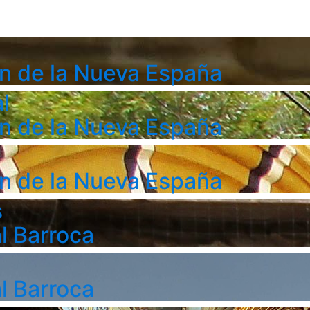
n de la Nueva España
l
n de la Nueva España
n de la Nueva España
s
l Barroca
l Barroca