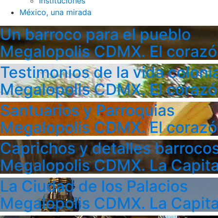
Instituciones
México, una mirada
Un barroco para el pueblo
Megalopolis CDMX. El corazó
Testimonios de la vida colonia
Megalopolis CDMX. El corazó
Santuarios y Parroquias
Megalopolis CDMX. El corazó
Caprichos y detalles barroco
Megalopolis CDMX. La Capita
La Ciudad de los Palacios
Megalopolis CDMX. La Capita