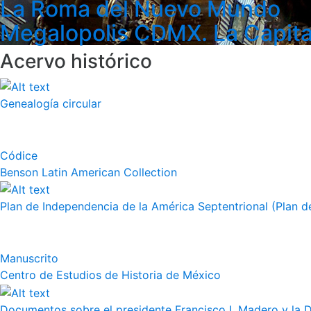
La Roma del Nuevo Mundo
Megalopolis CDMX. La Capita
Acervo histórico
Genealogía circular
Códice
Benson Latin American Collection
Plan de Independencia de la América Septentrional (Plan de
Manuscrito
Centro de Estudios de Historia de México
Documentos sobre el presidente Francisco I. Madero y la 