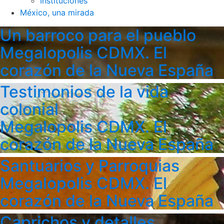
Instituciones
México, una mirada
Un barroco para el pueblo
Megalopolis CDMX. El
corazón de la Nueva España
Testimonios de la vida
colonial
Megalopolis CDMX. El
corazón de la Nueva España
Santuarios y Parroquias
Megalopolis CDMX. El
corazón de la Nueva España
Caprichos y detalles