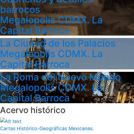
barrocos
Megalopolis CDMX. La
Capital Barroca
La Ciudad de los Palacios
Megalopolis CDMX. La
Capital Barroca
La Roma del Nuevo Mundo
Megalopolis CDMX. La
Capital Barroca
Acervo histórico
Cartas Histórico-Geográficas Mexicanas.