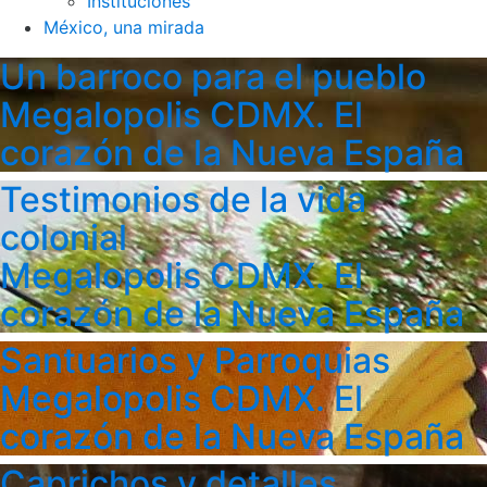
Instituciones
México, una mirada
Un barroco para el pueblo
Megalopolis CDMX. El
corazón de la Nueva España
Testimonios de la vida
colonial
Megalopolis CDMX. El
corazón de la Nueva España
Santuarios y Parroquias
Megalopolis CDMX. El
corazón de la Nueva España
Caprichos y detalles