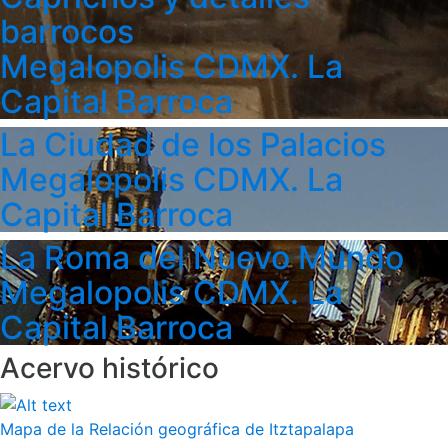
barrocos
Megalopolis CDMX. La
Capital Barroca
La Ciudad de los Palacios
Megalopolis CDMX. La
Capital Barroca
La Roma del Nuevo Mundo
Megalopolis CDMX. La
Capital Barroca
Acervo histórico
Mapa de la Relación geográfica de Itztapalapa