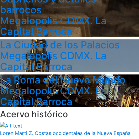
barrocos
Megalopolis CDMX. La
Capital Barroca
La Ciudad de los Palacios
Megalopolis CDMX. La
Capital Barroca
La Roma del Nuevo Mundo
Megalopolis CDMX. La
Capital Barroca
Acervo histórico
Loren Marti Z. Costas occidentales de la Nueva España