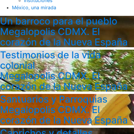
Instituciones
México, una mirada
Un barroco para el pueblo
Megalopolis CDMX. El
corazón de la Nueva España
Testimonios de la vida
colonial
Megalopolis CDMX. El
corazón de la Nueva España
Santuarios y Parroquias
Megalopolis CDMX. El
corazón de la Nueva España
Caprichos y detalles