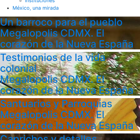
Instituciones
México, una mirada
Un barroco para el pueblo
Megalopolis CDMX. El
corazón de la Nueva España
Testimonios de la vida
colonial
Megalopolis CDMX. El
corazón de la Nueva España
Santuarios y Parroquias
Megalopolis CDMX. El
corazón de la Nueva España
Caprichos y detalles