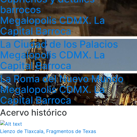
barrocos
Megalopolis CDMX. La
Capital Barroca
La Ciudad de los Palacios
Megalopolis CDMX. La
Capital Barroca
La Roma del Nuevo Mundo
Megalopolis CDMX. La
Capital Barroca
Acervo histórico
Lienzo de Tlaxcala, Fragmentos de Texas