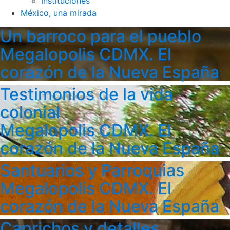
Instituciones
México, una mirada
Un barroco para el pueblo
Megalopolis CDMX. El
corazón de la Nueva España
Testimonios de la vida
colonial
Megalopolis CDMX. El
corazón de la Nueva España
Santuarios y Parroquias
Megalopolis CDMX. El
corazón de la Nueva España
Caprichos y detalles