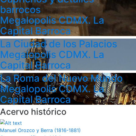
barrocos
Megalopolis CDMX. La
Capital Barroca
La Ciudad de los Palacios
Megalopolis CDMX. La
Capital Barroca
La Roma del Nuevo Mundo
Megalopolis CDMX. La
Capital Barroca
Acervo histórico
Manuel Orozco y Berra (1816-1881)