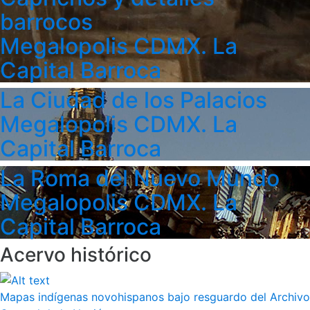
barrocos
Megalopolis CDMX. La
Capital Barroca
La Ciudad de los Palacios
Megalopolis CDMX. La
Capital Barroca
La Roma del Nuevo Mundo
Megalopolis CDMX. La
Capital Barroca
Acervo histórico
Mapas indígenas novohispanos bajo resguardo del Archivo