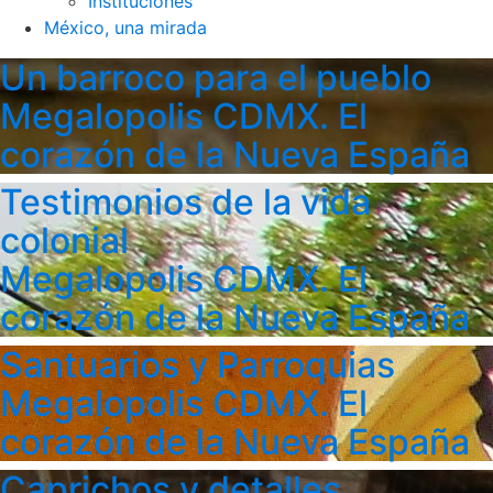
Instituciones
México, una mirada
Un barroco para el pueblo
Megalopolis CDMX. El
corazón de la Nueva España
Testimonios de la vida
colonial
Megalopolis CDMX. El
corazón de la Nueva España
Santuarios y Parroquias
Megalopolis CDMX. El
corazón de la Nueva España
Caprichos y detalles