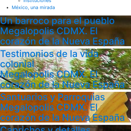
Instituciones
México, una mirada
Un barroco para el pueblo
Megalopolis CDMX. El
corazón de la Nueva España
Testimonios de la vida
colonial
Megalopolis CDMX. El
corazón de la Nueva España
Santuarios y Parroquias
Megalopolis CDMX. El
corazón de la Nueva España
Caprichos y detalles