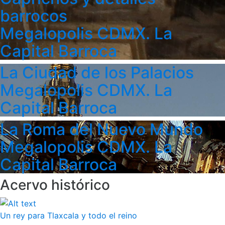
barrocos
Megalopolis CDMX. La
Capital Barroca
La Ciudad de los Palacios
Megalopolis CDMX. La
Capital Barroca
La Roma del Nuevo Mundo
Megalopolis CDMX. La
Capital Barroca
Acervo histórico
Un rey para Tlaxcala y todo el reino