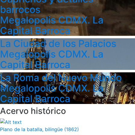
barrocos
Megalopolis CDMX. La
Capital Barroca
La Ciudad de los Palacios
Megalopolis CDMX. La
Capital Barroca
La Roma del Nuevo Mundo
Megalopolis CDMX. La
Capital Barroca
Acervo histórico
Plano de la batalla, bilingüe (1862)