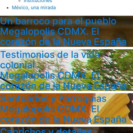
Instituciones
México, una mirada
Un barroco para el pueblo
Megalopolis CDMX. El
corazón de la Nueva España
Testimonios de la vida
colonial
Megalopolis CDMX. El
corazón de la Nueva España
Santuarios y Parroquias
Megalopolis CDMX. El
corazón de la Nueva España
Caprichos y detalles