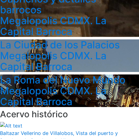
barrocos
Megalopolis CDMX. La
Capital Barroca
La Ciudad de los Palacios
Megalopolis CDMX. La
Capital Barroca
La Roma del Nuevo Mundo
Megalopolis CDMX. La
Capital Barroca
Acervo histórico
Baltazar Vellerino de Villalobos, Vista del puerto y