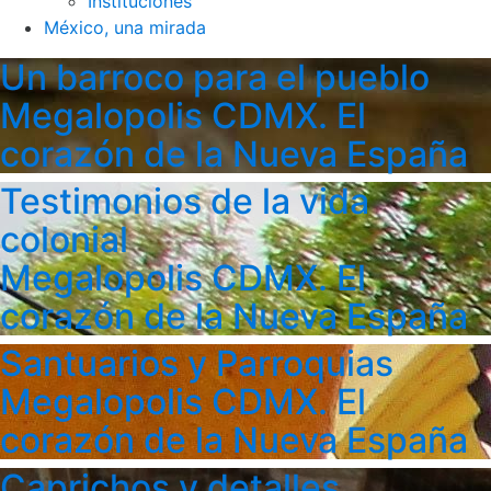
Instituciones
México, una mirada
Un barroco para el pueblo
Megalopolis CDMX. El
corazón de la Nueva España
Testimonios de la vida
colonial
Megalopolis CDMX. El
corazón de la Nueva España
Santuarios y Parroquias
Megalopolis CDMX. El
corazón de la Nueva España
Caprichos y detalles