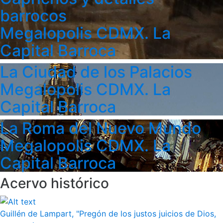
barrocos
Megalopolis CDMX. La
Capital Barroca
La Ciudad de los Palacios
Megalopolis CDMX. La
Capital Barroca
La Roma del Nuevo Mundo
Megalopolis CDMX. La
Capital Barroca
Acervo histórico
Guillén de Lampart, "Pregón de los justos juicios de Dios,