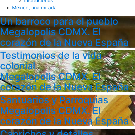
Instituciones
México, una mirada
Un barroco para el pueblo
Megalopolis CDMX. El
corazón de la Nueva España
Testimonios de la vida
colonial
Megalopolis CDMX. El
corazón de la Nueva España
Santuarios y Parroquias
Megalopolis CDMX. El
corazón de la Nueva España
Caprichos y detalles