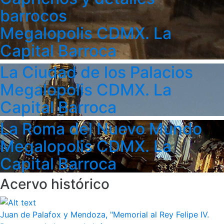
barrocos
Megalopolis CDMX. La
Capital Barroca
La Ciudad de los Palacios
Megalopolis CDMX. La
Capital Barroca
La Roma del Nuevo Mundo
Megalopolis CDMX. La
Capital Barroca
Acervo histórico
Juan de Palafox y Mendoza, "Memorial al Rey Felipe IV.