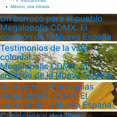
Instituciones
México, una mirada
Un barroco para el pueblo
Megalopolis CDMX. El
corazón de la Nueva España
Testimonios de la vida
colonial
Megalopolis CDMX. El
corazón de la Nueva España
Santuarios y Parroquias
Megalopolis CDMX. El
corazón de la Nueva España
Caprichos y detalles