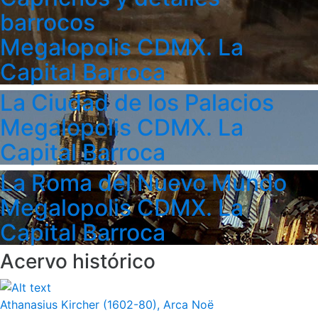
barrocos
Megalopolis CDMX. La
Capital Barroca
La Ciudad de los Palacios
Megalopolis CDMX. La
Capital Barroca
La Roma del Nuevo Mundo
Megalopolis CDMX. La
Capital Barroca
Acervo histórico
Athanasius Kircher (1602-80), Arca Noë