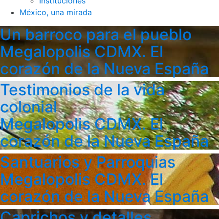
Instituciones
México, una mirada
Un barroco para el pueblo
Megalopolis CDMX. El
corazón de la Nueva España
Testimonios de la vida
colonial
Megalopolis CDMX. El
corazón de la Nueva España
Santuarios y Parroquias
Megalopolis CDMX. El
corazón de la Nueva España
Caprichos y detalles