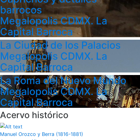
barrocos
Megalopolis CDMX. La
Capital Barroca
La Ciudad de los Palacios
Megalopolis CDMX. La
Capital Barroca
La Roma del Nuevo Mundo
Megalopolis CDMX. La
Capital Barroca
Acervo histórico
Manuel Orozco y Berra (1816-1881)