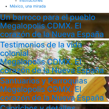
Instituciones
México, una mirada
Un barroco para el pueblo
Megalopolis CDMX. El
corazón de la Nueva España
Testimonios de la vida
colonial
Megalopolis CDMX. El
corazón de la Nueva España
Santuarios y Parroquias
Megalopolis CDMX. El
corazón de la Nueva España
Caprichos y detalles