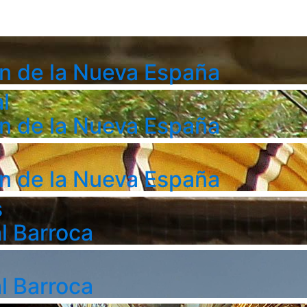
n de la Nueva España
l
n de la Nueva España
n de la Nueva España
s
l Barroca
l Barroca