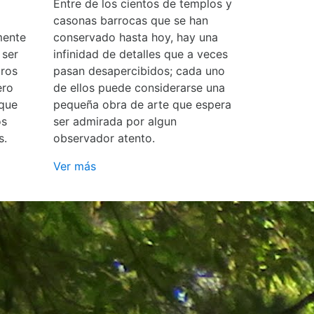
Entre de los cientos de templos y
casonas barrocas que se han
mente
conservado hasta hoy, hay una
 ser
infinidad de detalles que a veces
ros
pasan desapercibidos; cada uno
ero
de ellos puede considerarse una
 que
pequeña obra de arte que espera
os
ser admirada por algun
s.
observador atento.
Ver más