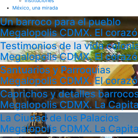
Instituciones
México, una mirada
Un barroco para el pueblo
Megalopolis CDMX. El corazó
Testimonios de la vida colonia
Megalopolis CDMX. El corazó
Santuarios y Parroquias
Megalopolis CDMX. El corazó
Caprichos y detalles barroco
Megalopolis CDMX. La Capita
La Ciudad de los Palacios
Megalopolis CDMX. La Capita