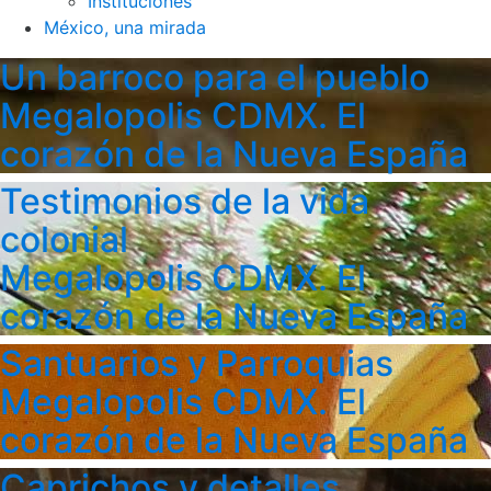
Instituciones
México, una mirada
Un barroco para el pueblo
Megalopolis CDMX. El
corazón de la Nueva España
Testimonios de la vida
colonial
Megalopolis CDMX. El
corazón de la Nueva España
Santuarios y Parroquias
Megalopolis CDMX. El
corazón de la Nueva España
Caprichos y detalles