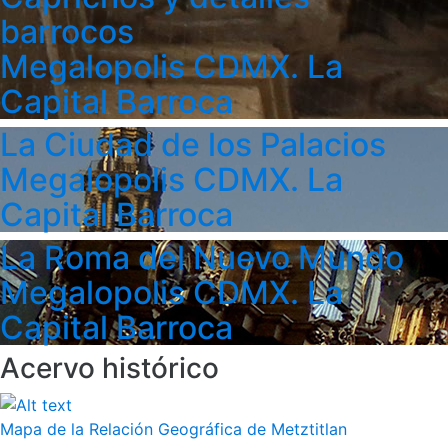
barrocos
Megalopolis CDMX. La
Capital Barroca
La Ciudad de los Palacios
Megalopolis CDMX. La
Capital Barroca
La Roma del Nuevo Mundo
Megalopolis CDMX. La
Capital Barroca
Acervo histórico
Mapa de la Relación Geográfica de Metztitlan