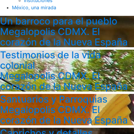
Instituciones
México, una mirada
Un barroco para el pueblo
Megalopolis CDMX. El
corazón de la Nueva España
Testimonios de la vida
colonial
Megalopolis CDMX. El
corazón de la Nueva España
Santuarios y Parroquias
Megalopolis CDMX. El
corazón de la Nueva España
Caprichos y detalles