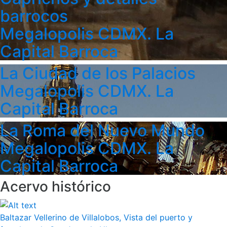
barrocos
Megalopolis CDMX. La
Capital Barroca
La Ciudad de los Palacios
Megalopolis CDMX. La
Capital Barroca
La Roma del Nuevo Mundo
Megalopolis CDMX. La
Capital Barroca
Acervo histórico
Baltazar Vellerino de Villalobos, Vista del puerto y