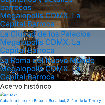
barrocos
Megalopolis CDMX. La
Capital Barroca
La Ciudad de los Palacios
Megalopolis CDMX. La
Capital Barroca
La Roma del Nuevo Mundo
Megalopolis CDMX. La
Capital Barroca
Acervo histórico
Caballero Lorenzo Boturini Benaduci, Señor de la Torre y