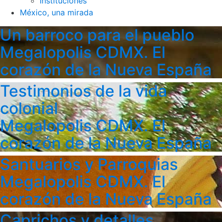
Instituciones
México, una mirada
Un barroco para el pueblo
Megalopolis CDMX. El
corazón de la Nueva España
Testimonios de la vida
colonial
Megalopolis CDMX. El
corazón de la Nueva España
Santuarios y Parroquias
Megalopolis CDMX. El
corazón de la Nueva España
Caprichos y detalles