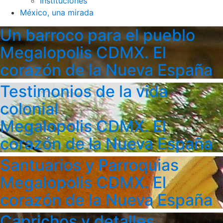
Instituciones
México, una mirada
Un barroco para el pueblo
Megalopolis CDMX. El
corazón de la Nueva España
Testimonios de la vida
colonial
Megalopolis CDMX. El
corazón de la Nueva España
Santuarios y Parroquias
Megalopolis CDMX. El
corazón de la Nueva España
Caprichos y detalles