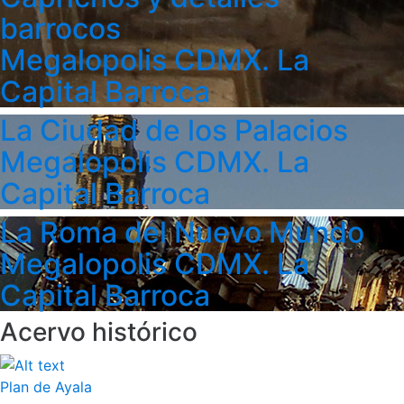
barrocos
Megalopolis CDMX. La
Capital Barroca
La Ciudad de los Palacios
Megalopolis CDMX. La
Capital Barroca
La Roma del Nuevo Mundo
Megalopolis CDMX. La
Capital Barroca
Acervo histórico
Plan de Ayala