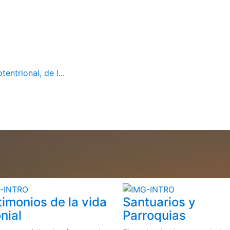
ntrional, de l...
timonios de la vida
Santuarios y
nial
Parroquias