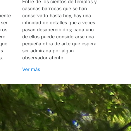
Entre de los cientos de templos y
casonas barrocas que se han
mente
conservado hasta hoy, hay una
 ser
infinidad de detalles que a veces
ros
pasan desapercibidos; cada uno
ero
de ellos puede considerarse una
 que
pequeña obra de arte que espera
os
ser admirada por algun
s.
observador atento.
Ver más