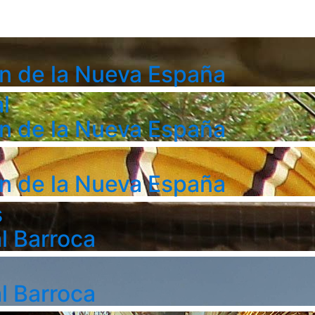
n de la Nueva España
l
n de la Nueva España
n de la Nueva España
s
l Barroca
l Barroca