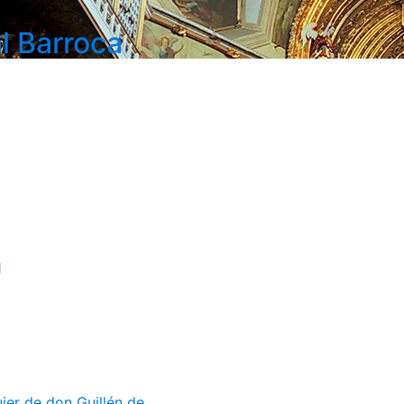
l Barroca
1
er de don Guillén de...