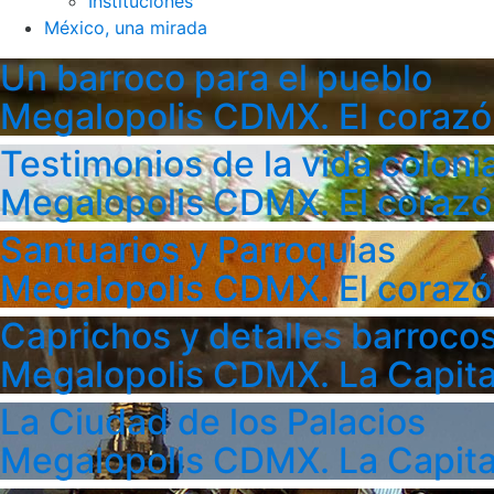
Instituciones
México, una mirada
Un barroco para el pueblo
Megalopolis CDMX. El corazó
Testimonios de la vida colonia
Megalopolis CDMX. El corazó
Santuarios y Parroquias
Megalopolis CDMX. El corazó
Caprichos y detalles barroco
Megalopolis CDMX. La Capita
La Ciudad de los Palacios
Megalopolis CDMX. La Capita