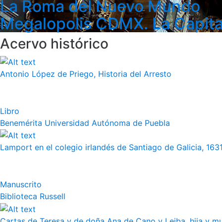
La Roma del Nuevo Mundo
Megalopolis CDMX. La Capita
Acervo histórico
Antonio López de Priego, Historia del Arresto
Libro
Benemérita Universidad Autónoma de Puebla
Lamport en el colegio irlandés de Santiago de Galicia, 163
Manuscrito
Biblioteca Russell
Cartas de Teresa y de doña Ana de Cano y Leiba, hija y muj