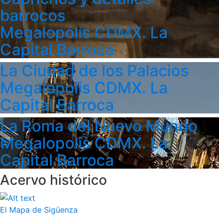
barrocos
Megalopolis CDMX. La
Capital Barroca
La Ciudad de los Palacios
Megalopolis CDMX. La
Capital Barroca
La Roma del Nuevo Mundo
Megalopolis CDMX. La
Capital Barroca
Acervo histórico
El Mapa de Sigüenza