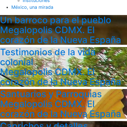
Instituciones
México, una mirada
Un barroco para el pueblo
Megalopolis CDMX. El
corazón de la Nueva España
Testimonios de la vida
colonial
Megalopolis CDMX. El
corazón de la Nueva España
Santuarios y Parroquias
Megalopolis CDMX. El
corazón de la Nueva España
Caprichos y detalles