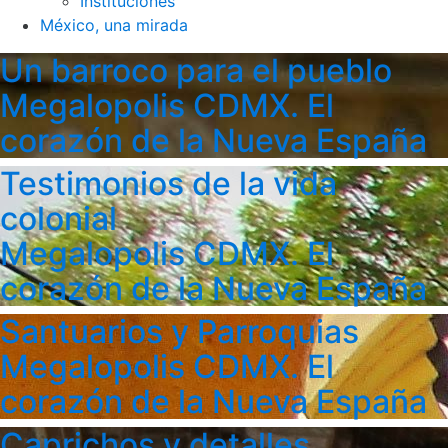
Instituciones
México, una mirada
Un barroco para el pueblo
Megalopolis CDMX. El
corazón de la Nueva España
Testimonios de la vida
colonial
Megalopolis CDMX. El
corazón de la Nueva España
Santuarios y Parroquias
Megalopolis CDMX. El
corazón de la Nueva España
Caprichos y detalles