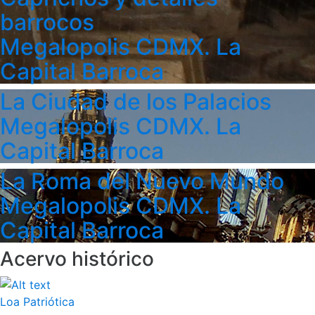
barrocos
Megalopolis CDMX. La
Capital Barroca
La Ciudad de los Palacios
Megalopolis CDMX. La
Capital Barroca
La Roma del Nuevo Mundo
Megalopolis CDMX. La
Capital Barroca
Acervo histórico
Loa Patriótica