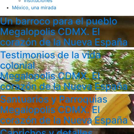
Instituciones
México, una mirada
Un barroco para el pueblo
Megalopolis CDMX. El
corazón de la Nueva España
Testimonios de la vida
colonial
Megalopolis CDMX. El
corazón de la Nueva España
Santuarios y Parroquias
Megalopolis CDMX. El
corazón de la Nueva España
Caprichos y detalles