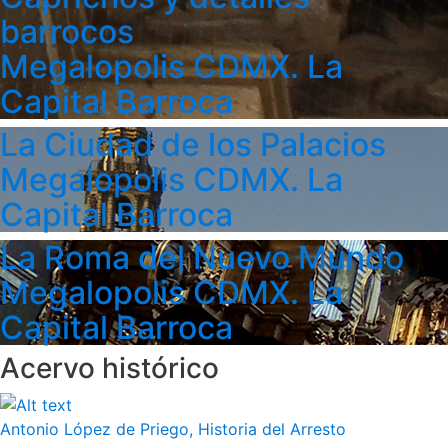
barrocos
Megalopolis CDMX. La
Capital Barroca
La Ciudad de los Palacios
Megalopolis CDMX. La
Capital Barroca
La Roma del Nuevo Mundo
Megalopolis CDMX. La
Capital Barroca
Acervo histórico
Antonio López de Priego, Historia del Arresto