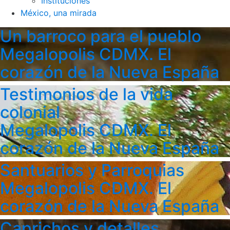
Instituciones
México, una mirada
Un barroco para el pueblo
Megalopolis CDMX. El
corazón de la Nueva España
Testimonios de la vida
colonial
Megalopolis CDMX. El
corazón de la Nueva España
Santuarios y Parroquias
Megalopolis CDMX. El
corazón de la Nueva España
Caprichos y detalles