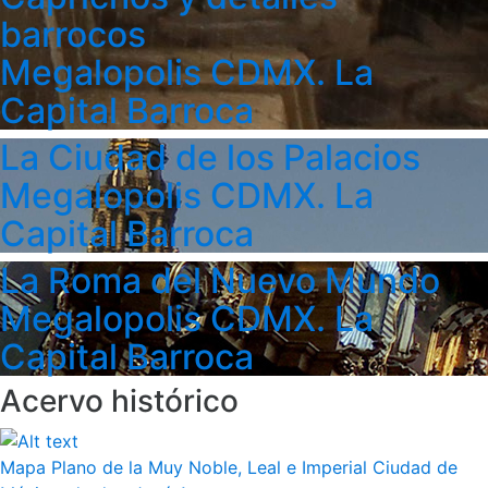
barrocos
Megalopolis CDMX. La
Capital Barroca
La Ciudad de los Palacios
Megalopolis CDMX. La
Capital Barroca
La Roma del Nuevo Mundo
Megalopolis CDMX. La
Capital Barroca
Acervo histórico
Mapa Plano de la Muy Noble, Leal e Imperial Ciudad de