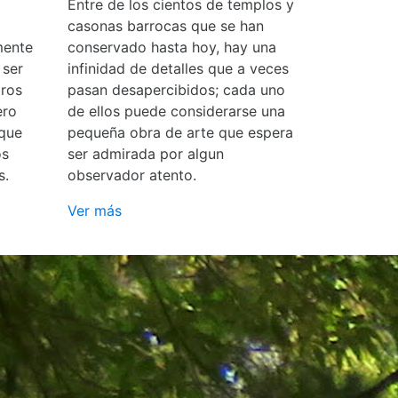
Entre de los cientos de templos y
casonas barrocas que se han
mente
conservado hasta hoy, hay una
 ser
infinidad de detalles que a veces
ros
pasan desapercibidos; cada uno
ero
de ellos puede considerarse una
 que
pequeña obra de arte que espera
os
ser admirada por algun
s.
observador atento.
Ver más