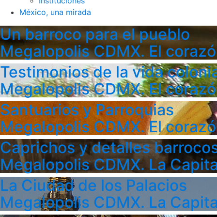
Instituciones
México, una mirada
Un barroco para el pueblo
Megalopolis CDMX. El corazó
Testimonios de la vida colonia
Megalopolis CDMX. El corazó
Santuarios y Parroquias
Megalopolis CDMX. El corazó
Caprichos y detalles barroco
Megalopolis CDMX. La Capita
La Ciudad de los Palacios
Megalopolis CDMX. La Capita