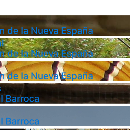
n de la Nueva España
l
n de la Nueva España
n de la Nueva España
s
l Barroca
l Barroca