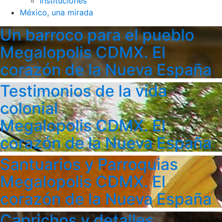
Instituciones
México, una mirada
Un barroco para el pueblo
Megalopolis CDMX. El
corazón de la Nueva España
Testimonios de la vida
colonial
Megalopolis CDMX. El
corazón de la Nueva España
Santuarios y Parroquias
Megalopolis CDMX. El
corazón de la Nueva España
Caprichos y detalles