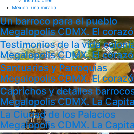
Instituciones
México, una mirada
Un barroco para el pueblo
Megalopolis CDMX. El corazó
Testimonios de la vida colonia
Megalopolis CDMX. El corazó
Santuarios y Parroquias
Megalopolis CDMX. El corazó
Caprichos y detalles barroco
Megalopolis CDMX. La Capita
La Ciudad de los Palacios
Megalopolis CDMX. La Capita