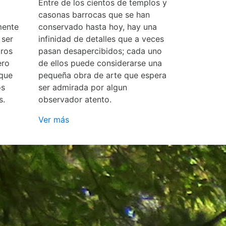
Entre de los cientos de templos y
casonas barrocas que se han
mente
conservado hasta hoy, hay una
 ser
infinidad de detalles que a veces
ros
pasan desapercibidos; cada uno
ero
de ellos puede considerarse una
 que
pequeña obra de arte que espera
os
ser admirada por algun
s.
observador atento.
Ver más