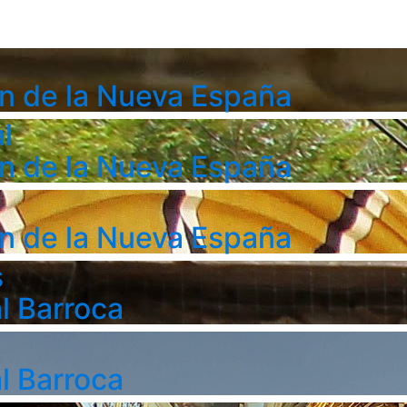
n de la Nueva España
l
n de la Nueva España
n de la Nueva España
s
l Barroca
l Barroca