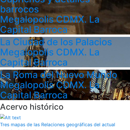
barrocos
Megalopolis CDMX. La
Capital Barroca
La Ciudad de los Palacios
Megalopolis CDMX. La
Capital Barroca
La Roma del Nuevo Mundo
Megalopolis CDMX. La
Capital Barroca
Acervo histórico
Tres mapas de las Relaciones geográficas del actual