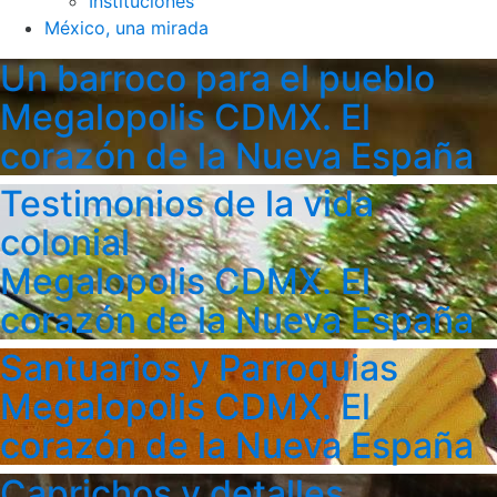
Instituciones
México, una mirada
Un barroco para el pueblo
Megalopolis CDMX. El
corazón de la Nueva España
Testimonios de la vida
colonial
Megalopolis CDMX. El
corazón de la Nueva España
Santuarios y Parroquias
Megalopolis CDMX. El
corazón de la Nueva España
Caprichos y detalles