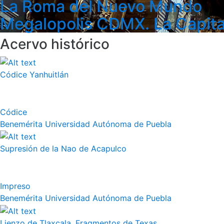
La Roma del Nuevo Mundo
Megalopolis CDMX. La Capita
Acervo histórico
Códice Yanhuitlán
Códice
Benemérita Universidad Autónoma de Puebla
Supresión de la Nao de Acapulco
Impreso
Benemérita Universidad Autónoma de Puebla
Lienzo de Tlaxcala, Fragmentos de Texas