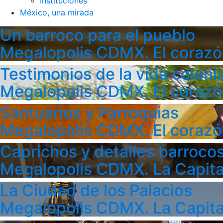
Instituciones
México, una mirada
Un barroco para el pueblo
Megalopolis CDMX. El corazó
Testimonios de la vida colonia
Megalopolis CDMX. El corazó
Santuarios y Parroquias
Megalopolis CDMX. El corazó
Caprichos y detalles barroco
Megalopolis CDMX. La Capita
La Ciudad de los Palacios
Megalopolis CDMX. La Capita