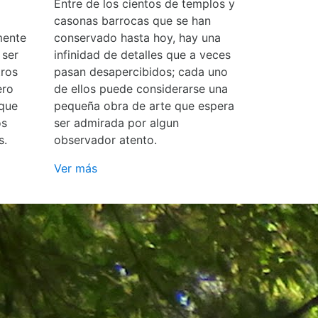
Entre de los cientos de templos y
casonas barrocas que se han
mente
conservado hasta hoy, hay una
 ser
infinidad de detalles que a veces
ros
pasan desapercibidos; cada uno
ero
de ellos puede considerarse una
 que
pequeña obra de arte que espera
os
ser admirada por algun
s.
observador atento.
Ver más