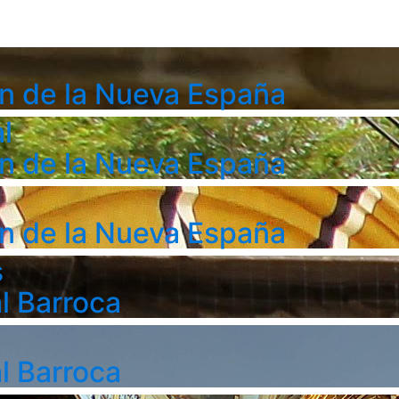
n de la Nueva España
l
n de la Nueva España
n de la Nueva España
s
l Barroca
l Barroca