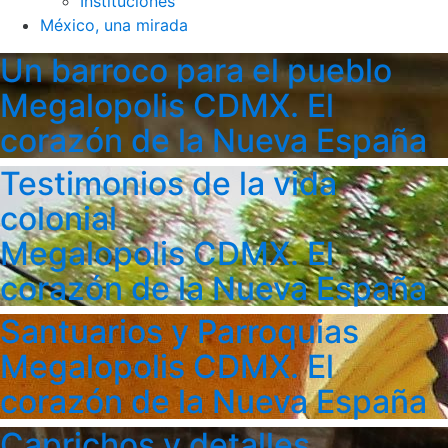
Instituciones
México, una mirada
Un barroco para el pueblo
Megalopolis CDMX. El
corazón de la Nueva España
Testimonios de la vida
colonial
Megalopolis CDMX. El
corazón de la Nueva España
Santuarios y Parroquias
Megalopolis CDMX. El
corazón de la Nueva España
Caprichos y detalles