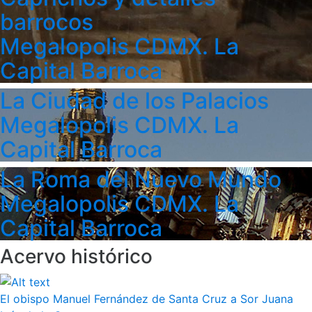
barrocos
Megalopolis CDMX. La
Capital Barroca
La Ciudad de los Palacios
Megalopolis CDMX. La
Capital Barroca
La Roma del Nuevo Mundo
Megalopolis CDMX. La
Capital Barroca
Acervo histórico
El obispo Manuel Fernández de Santa Cruz a Sor Juana