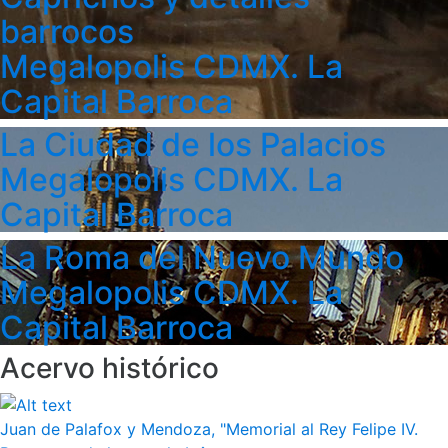
barrocos
Megalopolis CDMX. La
Capital Barroca
La Ciudad de los Palacios
Megalopolis CDMX. La
Capital Barroca
La Roma del Nuevo Mundo
Megalopolis CDMX. La
Capital Barroca
Acervo histórico
Juan de Palafox y Mendoza, "Memorial al Rey Felipe IV.