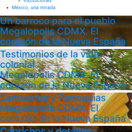
Instituciones
México, una mirada
Un barroco para el pueblo
Megalopolis CDMX. El
corazón de la Nueva España
Testimonios de la vida
colonial
Megalopolis CDMX. El
corazón de la Nueva España
Santuarios y Parroquias
Megalopolis CDMX. El
corazón de la Nueva España
Caprichos y detalles