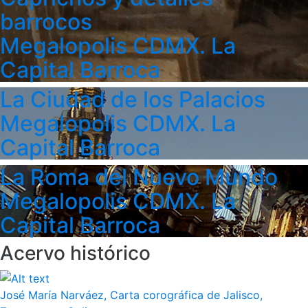
barrocos
Megalopolis CDMX. La
Capital Barroca
La Ciudad de los Palacios
Megalopolis CDMX. La
Capital Barroca
La Roma del Nuevo Mundo
Megalopolis CDMX. La
Capital Barroca
Acervo histórico
José María Narváez, Carta corográfica de Jalisco,