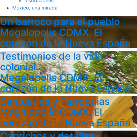
Instituciones
México, una mirada
Un barroco para el pueblo
Megalopolis CDMX. El
corazón de la Nueva España
Testimonios de la vida
colonial
Megalopolis CDMX. El
corazón de la Nueva España
Santuarios y Parroquias
Megalopolis CDMX. El
corazón de la Nueva España
Caprichos y detalles