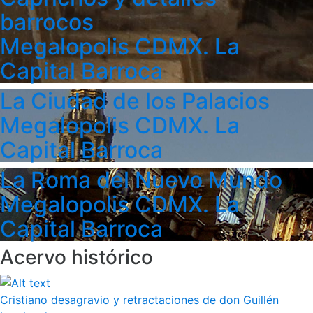
barrocos
Megalopolis CDMX. La
Capital Barroca
La Ciudad de los Palacios
Megalopolis CDMX. La
Capital Barroca
La Roma del Nuevo Mundo
Megalopolis CDMX. La
Capital Barroca
Acervo histórico
Cristiano desagravio y retractaciones de don Guillén