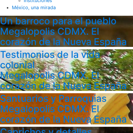
Instituciones
México, una mirada
Un barroco para el pueblo
Megalopolis CDMX. El
corazón de la Nueva España
Testimonios de la vida
colonial
Megalopolis CDMX. El
corazón de la Nueva España
Santuarios y Parroquias
Megalopolis CDMX. El
corazón de la Nueva España
Caprichos y detalles