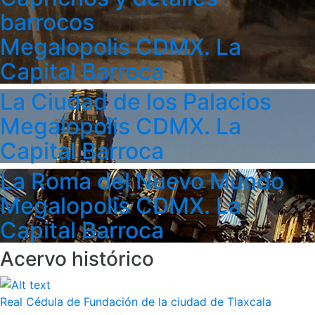
barrocos
Megalopolis CDMX. La
Capital Barroca
La Ciudad de los Palacios
Megalopolis CDMX. La
Capital Barroca
La Roma del Nuevo Mundo
Megalopolis CDMX. La
Capital Barroca
Acervo histórico
Real Cédula de Fundación de la ciudad de Tlaxcala