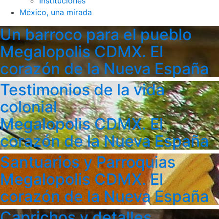
Instituciones
México, una mirada
Un barroco para el pueblo
Megalopolis CDMX. El
corazón de la Nueva España
Testimonios de la vida
colonial
Megalopolis CDMX. El
corazón de la Nueva España
Santuarios y Parroquias
Megalopolis CDMX. El
corazón de la Nueva España
Caprichos y detalles