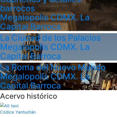
barrocos
Megalopolis CDMX. La
Capital Barroca
La Ciudad de los Palacios
Megalopolis CDMX. La
Capital Barroca
La Roma del Nuevo Mundo
Megalopolis CDMX. La
Capital Barroca
Acervo histórico
Códice Yanhuitlán